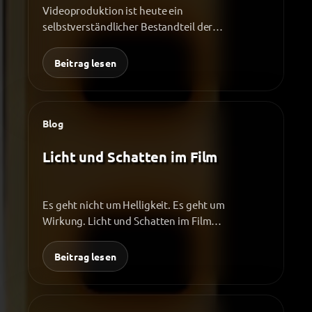
Videoproduktion ist heute ein
selbstverständlicher Bestandteil der
Kommunikation vieler Unternehmen. Bewegte
Bilder helfen dabei, Inhalte klar zu vermitteln,…
Beitrag lesen
Blog
Licht und Schatten im Film
Es geht nicht um Helligkeit. Es geht um
Wirkung. Licht und Schatten im Film
entscheiden darüber, wie Bilder…
Beitrag lesen