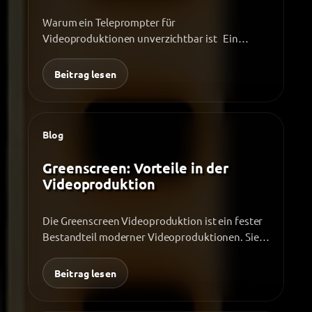
Warum ein Teleprompter für
Videoproduktionen unverzichtbar ist Ein
Teleprompter für Videoproduktion sorgt für
Sicherheit, Struktur und einen…
Beitrag lesen
Blog
Greenscreen: Vorteile in der
Videoproduktion
Die Greenscreen Videoproduktion ist ein fester
Bestandteil moderner Videoproduktionen. Sie
ermöglichen es, Personen oder Produkte
unabhängig vom tatsächlichen…
Beitrag lesen