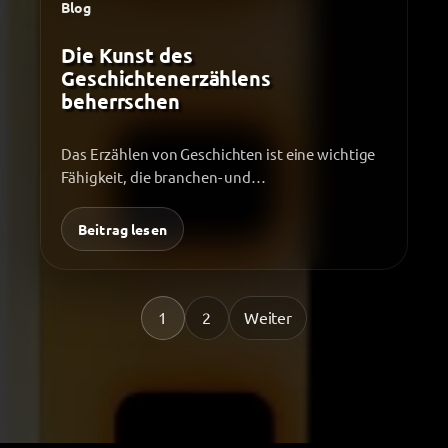
Blog
Die Kunst des
Geschichtenerzählens
beherrschen
Das Erzählen von Geschichten ist eine wichtige
Fähigkeit, die branchen- und
berufsübergreifend ist. Ganz gleich, ob Sie
Schriftsteller,…
Beitrag lesen
1
2
Weiter